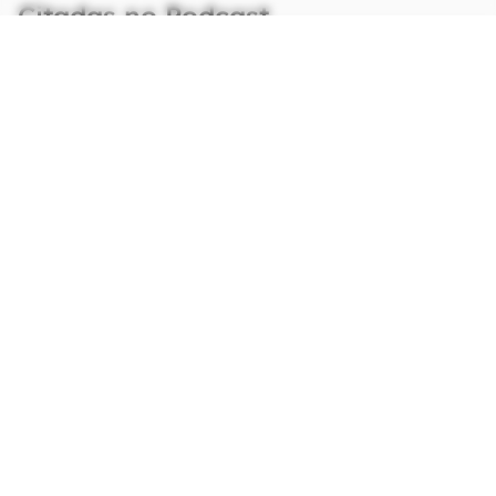
Citadas no Podcast
26.02.26
APPS
Viagens e delivery com desconto:
iFood e Uber liberam combo de
assinaturas
26.02.26
SEGURANÇA
Perigo no Gov.br: hackers usam
sites oficiais para roubar senhas e
dados do PC
26.02.26
CASA CONECTADA
Xiaomi lança ventilador compacto
que funciona com power bank