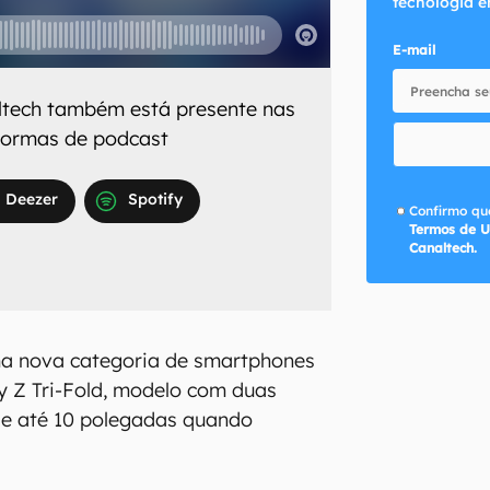
tecnologia e
E-mail
ltech
também está presente nas
aformas de podcast
Deezer
Spotify
Confirmo que
Termos de U
Canaltech.
a nova categoria de smartphones
y Z Tri-Fold, modelo com duas
de até 10 polegadas quando