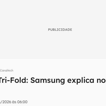
PUBLICIDADE
umo inteligente do mundo tech!
 Canaltech
tter do Canaltech e receba notícias e reviews sobre tecnologia 
Tri-Fold: Samsung explica n
/2026 às 06:00