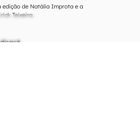
 edição de Natália Improta e a
rick Teixeira.
odcast
.03.26
TELECOM
as antenas da TIM vão
ecionar sinal exatamente para
e há mais demanda
.03.26
CARROS
 "copia" Tesla e coloca robôs
a trabalhar na fábrica