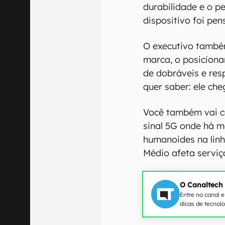
durabilidade e o pe
dispositivo foi pen
O executivo também
marca, o posiciona
de dobráveis e re
quer saber: ele che
Você também vai co
sinal 5G onde há 
humanoides na linh
Médio afeta servi
O Canaltech
Entre no canal 
dicas de tecnol