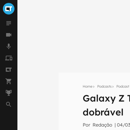
Seu res
Home
Podcasts
Podcast
Assine a newsle
Galaxy Z 
mão.
E-mail
dobrável
Por
Redação
|
04/03