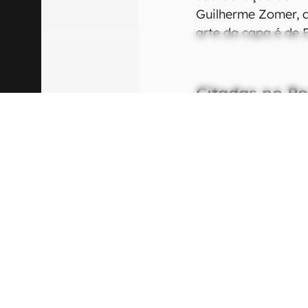
Guilherme Zomer, a
arte da capa é de E
Citadas no P
03
Nov
dir
ond
03
BMW
par