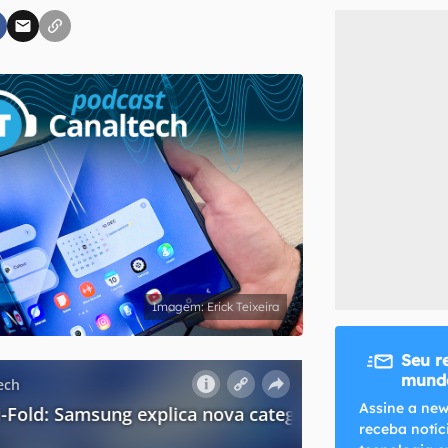
inscreva-se
li, aceito e concordo com os
Termos de Uso e Política de Privacidade do Ca
Erick Teixeira
Seu r
mundo
Assine a new
receba notíc