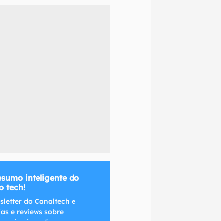
naltech.
esumo inteligente do
 tech!
sletter do Canaltech e
ias e reviews sobre