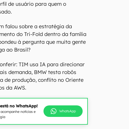
rfil de usuário para quem o
sado.
 falou sobre a estratégia da
mento do Tri-Fold dentro da família
spondeu à pergunta que muita gente
ga ao Brasil?
nferir: TIM usa IA para direcionar
mais demanda, BMW testa robôs
a de produção, conflito no Oriente
ços da AWS.
 está no WhatsApp!
WhatsApp
e acompanhe notícias e
ogia