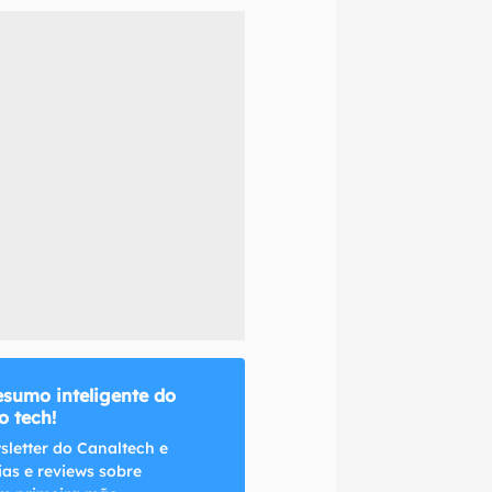
naltech.
esumo inteligente do
 tech!
sletter do Canaltech e
ias e reviews sobre