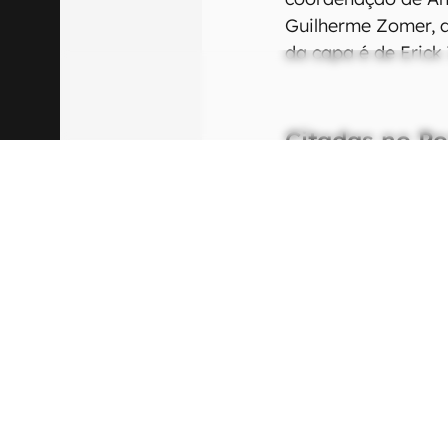
Guilherme Zomer, a
da capa é de Erick 
Citadas no P
28
Gov
em 
tra
28
Sta
cel
ten