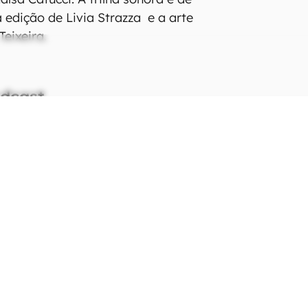
 edição de Livia Strazza e a arte
Teixeira.
odcast
.05.26
MERCADO
erno pode multar iFood e Keeta
até R$ 14 mi por falta de
nsparência
.05.26
TELECOM
rlink quer virar operadora de
ular, mas grandes do setor
tam impedir