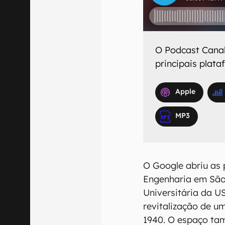
O
Podcast Cana
principais plat
Apple
MP3
O Google abriu as 
Engenharia em São 
Universitária da US
revitalização de u
1940. O espaço ta