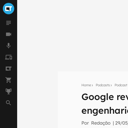
Home
Podcasts
Podcast
Seu res
Google re
Assine a newsle
mão.
engenhari
E-mail
Por
Redação
|
29/05