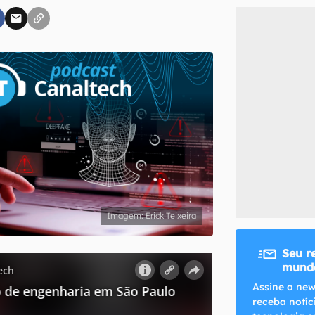
inscreva-se
li, aceito e concordo com os
Termos de Uso e Política de Privacidade do Ca
Erick Teixeira
Seu r
mundo
Assine a new
receba notíc