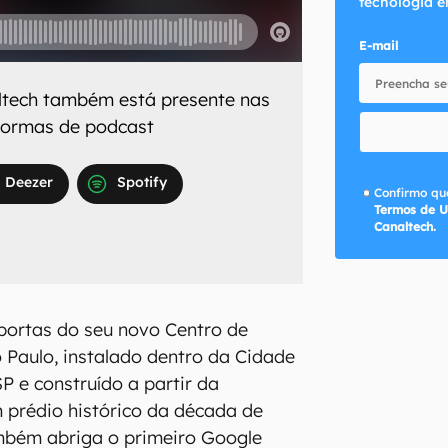
tecnologia e
E-mail
ltech
também está presente nas
aformas de podcast
Deezer
Spotify
Confirmo que
Termos de U
Canaltech.
portas do seu novo Centro de
Paulo, instalado dentro da Cidade
P e construído a partir da
m prédio histórico da década de
mbém abriga o primeiro Google