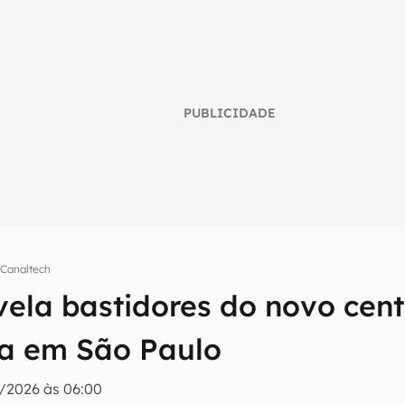
PUBLICIDADE
 Canaltech
umo inteligente do mundo tech!
vela bastidores do novo cent
tter do Canaltech e receba notícias e reviews sobre tecnologia 
a em São Paulo
/2026 às 06:00