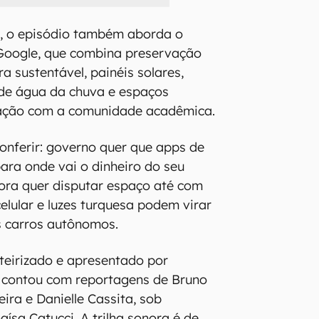
a, o episódio também aborda o
 Google, que combina preservação
ra sustentável, painéis solares,
de água da chuva e espaços
ração com a comunidade acadêmica.
nferir: governo quer que apps de
ara onde vai o dinheiro do seu
gora quer disputar espaço até com
elular e luzes turquesa podem virar
s carros autônomos.
oteirizado e apresentado por
 contou com reportagens de Bruno
eira e Danielle Cassita, sob
ísa Catucci. A trilha sonora é de