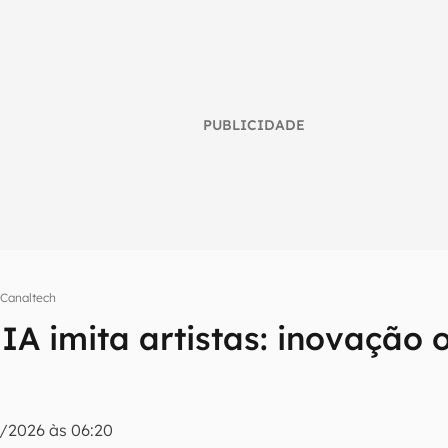
PUBLICIDADE
umo inteligente do mundo tech!
 Canaltech
tter do Canaltech e receba notícias e reviews sobre tecnologia 
A imita artistas: inovação 
/2026 às 06:20