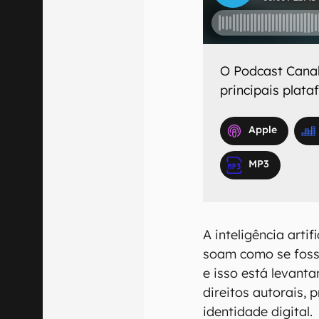
O
Podcast Cana
principais plat
Apple
MP3
A inteligência arti
soam como se foss
e isso está levant
direitos autorais, 
identidade digital.