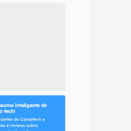
naltech.
esumo inteligente do
 tech!
sletter do Canaltech e
ias e reviews sobre