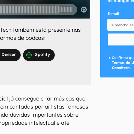
tecnologia e
E-mail
ltech
também está presente nas
aformas de podcast
Deezer
Spotify
Confirmo que
Termos de U
Canaltech.
ficial já consegue criar músicas que
em cantadas por artistas famosos
ando dúvidas importantes sobre
propriedade intelectual e até