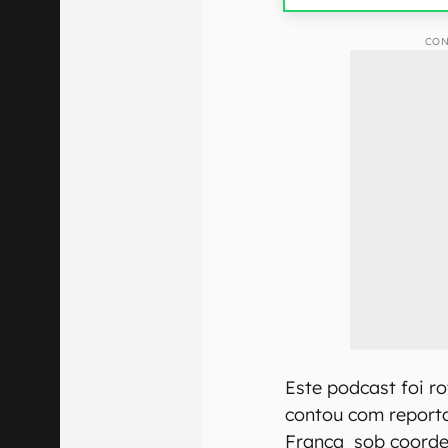
CON
Este podcast foi r
contou com report
França sob coorden