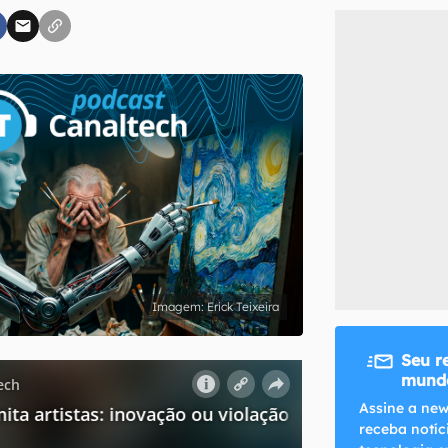
inscreva-se
li, aceito e concordo com os
Termos de Uso e Política de Privacidade do Ca
Erick Teixeira
Seu r
mundo
Assine a new
receba notíc