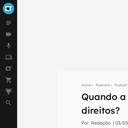
Seu res
Home
Podcasts
Podcast
Assine a newsle
Quando a I
mão.
E-mail
direitos?
Por
Redação
|
03/03